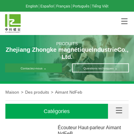
English
Español
Français
Português
Tiếng Việt
PRODUITS
Zhejiang Zhongke magnétique
Industrie
Co.,
Ltd.
Contactez-nous →
Questions techniques →
Maison
>
Des produits
>
Aimant NdFeb
Catégories
Écouteur Haut-parleur Aimant
NdFeB