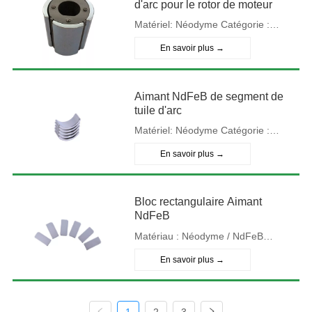
enduit ou époxy noir (personnalisé)
d'arc pour le rotor de moteur
Forme : personnalisé Direction
Matériel: Néodyme Catégorie :
d'aimantation : axiale ou diamétrale
N48SH N50SH Type : Fritté
En savoir plus →
Placage : revêtement Nicuni
(personnalisé) Taille: Personnalisé
Aimant NdFeB de segment de
Forme : Segment d'arc Direction
tuile d'arc
d'aimantation : axiale ou diamétrale
Matériel: Néodyme Catégorie :
N48SH N50SH Type : Fritté
En savoir plus →
Placage : revêtement Nicuni
(personnalisé) Taille: Personnalisé
Bloc rectangulaire Aimant
Forme : Tuile Direction
NdFeB
d'aimantation : axiale ou diamétrale
Matériau : Néodyme / NdFeB
Grade : N35-N52 Placage : Nickel
En savoir plus →
enduit ou Znic enduit ou époxy noir
(personnalisé) Taille : 60*40*10