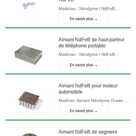
Matériau : Néodyme / NdFeB
Grade : N30-N54 Type : Fritté
En savoir plus →
Préparation de surface : Nickel
enduit ou Znic enduit ou époxyde
Aimant NdFeB de haut-parleur
noir (adapté aux besoins du client)
de téléphone portable
Taille: Personnalisé Forme :
Matériau : Néodyme / NdFeB
personnalisé Direction
Grade : N30-N54 Type : Fritté
En savoir plus →
d'aimantation : axiale ou diamétrale
Placage : Nickel enduit ou Znic
enduit ou époxy noir (personnalisé)
Aimant NdFeB pour moteur
Taille: Personnalisé Forme :
automobile
personnalisé Direction
Matériel: Aimant Néodyme Grade :
d'aimantation : axiale ou diamétrale
N35 à N54 Taille: Personnalisé
En savoir plus →
Épaisseur : Personnalisé
Revêtement : Nickel enduit ou Znic
Aimant NdFeB de segment