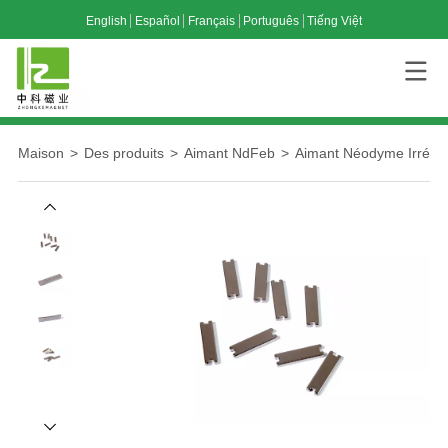
English
Español
Français
Português
Tiếng Việt
Maison
>
Des produits
>
Aimant NdFeb
>
Aimant Néodyme Irrégul